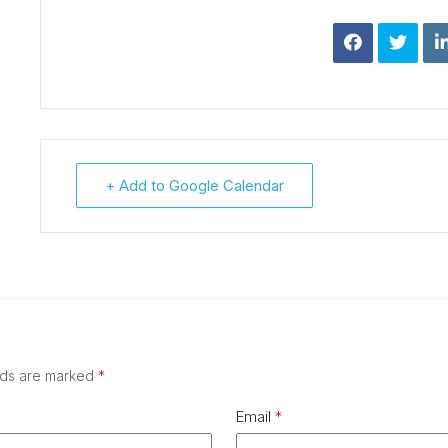
+ Add to Google Calendar
lds are marked
*
Email
*