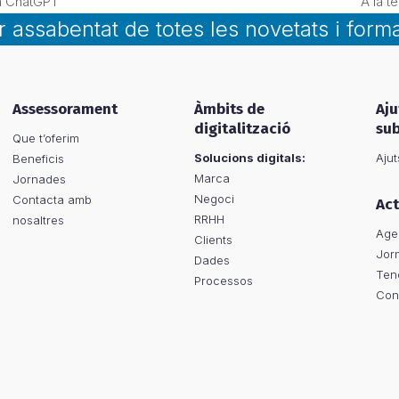
en ChatGPT
A la t
next
ar assabentat de totes les novetats i form
post:
Assessorament
Àmbits de
Aju
digitalització
su
Que t’oferim
Solucions digitals:
Ajut
Beneficis
Marca
Jornades
Negoci
Contacta amb
Act
RRHH
nosaltres
Age
Clients
Jor
Dades
Ten
Processos
Con