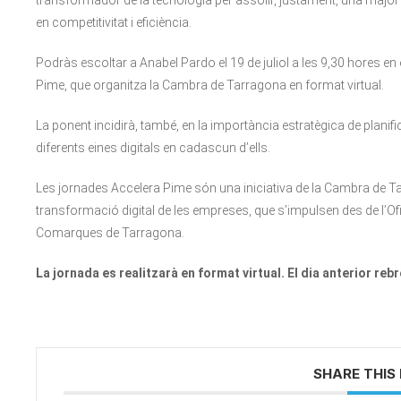
transformador de la tecnologia per assolir, justament, una major i
en competitivitat i eficiència.
Podràs escoltar a Anabel Pardo el 19 de juliol a les 9,30 hores en
Pime, que organitza la Cambra de Tarragona en format virtual.
La ponent incidirà, també, en la importància estratègica de planific
diferents eines digitals en cadascun d’ells.
Les jornades Accelera Pime són una iniciativa de la Cambra de Tar
transformació digital de les empreses, que s’impulsen des de l’Of
Comarques de Tarragona.
La jornada es realitzarà
en format
virtual. El dia
anterior rebre
SHARE THIS