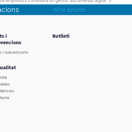
eva empresa li convindria un gestor documental digital
acions
M'hi apunto
ts i
Butlletí
bvencions
s i subvencions
ualitat
nda
nades
dències
tacte