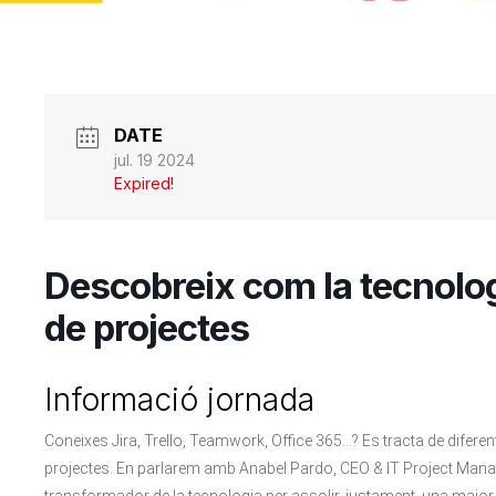
DATE
jul. 19 2024
Expired!
Descobreix com la tecnolog
de projectes
Informació jornada
Coneixes Jira, Trello, Teamwork, Office 365…? Es tracta de diferent
projectes. En parlarem amb Anabel Pardo, CEO & IT Project Manag