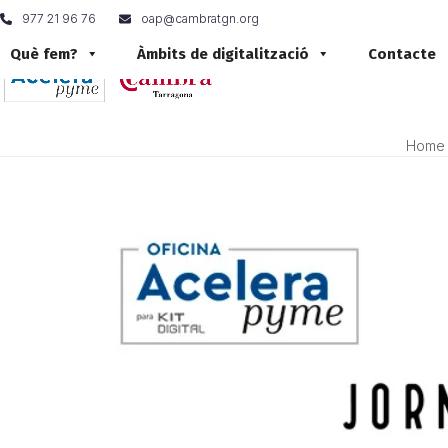
Skip
977 21 96 76
oap@cambratgn.org
to
content
Què fem?
Àmbits de digitalització
Contacte
Home