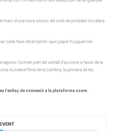
nteracció i col·laboració dels equips per tal de guanyar
 el marc d’una nova sessió del cicle de jornades Accelera
ar cada fase del projecte i quin paper hi juguen les
ragona i formen part del ventall d’accions a favor de la
icina Accelera Pime de la Cambra, la primera de les
u l’enllaç
de connexió
a la plataforma zoom.
 EVENT