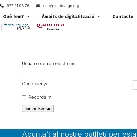
Skip
977 21 96 76
oap@cambratgn.org
to
content
Què fem?
Àmbits de digitalització
Contacte
Usuari o correu electrònic
Contrasenya
Recorda'm
Apunta't al nostre butlletí per est