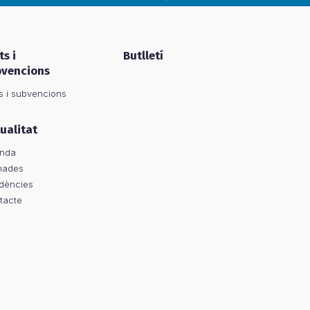
ts i
Butlletí
bvencions
s i subvencions
ualitat
nda
nades
dències
tacte