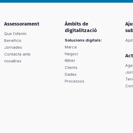
Assessorament
Àmbits de
Aju
digitalització
su
Que t’oferim
Solucions digitals:
Ajut
Beneficis
Marca
Jornades
Negoci
Contacta amb
Act
RRHH
nosaltres
Age
Clients
Jor
Dades
Ten
Processos
Con