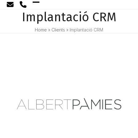
Skip
Open
Close
to
Implantació CRM
content
mobile
mobile
menu
menu
Home
»
Clients
»
Implantació CRM