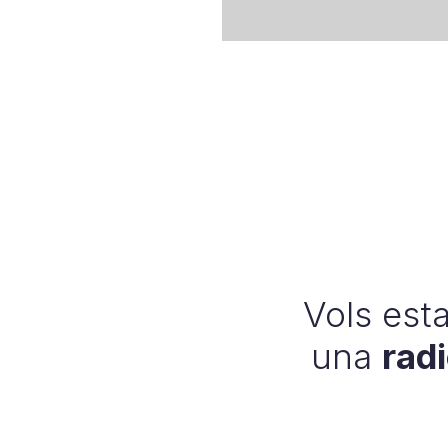
Vols esta
una
rad