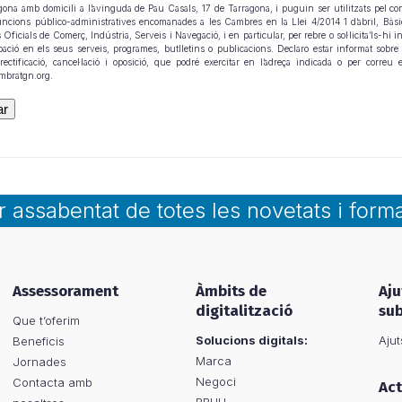
gona amb domicili a l’avinguda de Pau Casals, 17 de Tarragona, i puguin ser utilitzats pel c
uncions público-administratives encomanades a les Cambres en la Llei 4/2014 1 d’abril, Bàsi
ficials de Comerç, Indústria, Serveis i Navegació, i en particular, per rebre o sol·licita’ls-hi 
ipació en els seus serveis, programes, butlletins o publicacions. Declaro estar informat sobre 
 rectificació, cancel·lació i oposició, que podré exercitar en l’adreça indicada o per correu e
bratgn.org.
ar assabentat de totes les novetats i form
Assessorament
Àmbits de
Aju
digitalització
su
Que t’oferim
Solucions digitals:
Ajut
Beneficis
Marca
Jornades
Negoci
Contacta amb
Act
RRHH