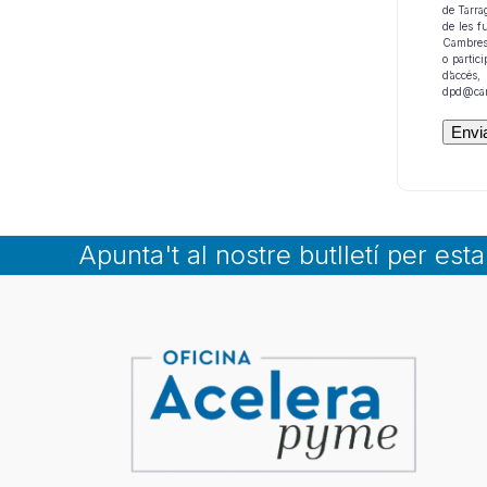
de Tarra
de les f
Cambres O
o partic
d’accés,
dpd@cam
Apunta't al nostre butlletí per est