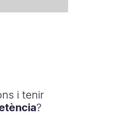
ns i tenir
petència
?