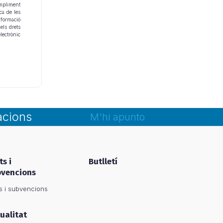
ompliment
ca de les
informació
els drets
lectrònic
acions
M'hi apunto
ts i
Butlletí
bvencions
s i subvencions
ualitat