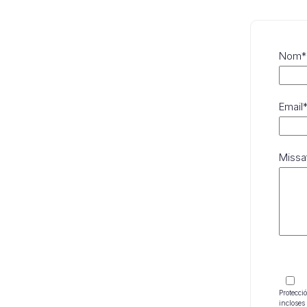
Nom*
Email
Missa
Protecci
incloses