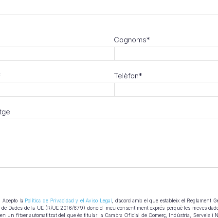
Cognoms*
*
Telèfon*
tge
Acepto la
Política de Privacidad y el Aviso Legal
, d’acord amb el que estableix el Reglament G
ó de Dades de la UE (R/UE 2016/679) dono el meu consentiment exprés perquè les meves dad
 en un fitxer automatitzat del que és titular la Cambra Oficial de Comerç, Indústria, Serveis i 