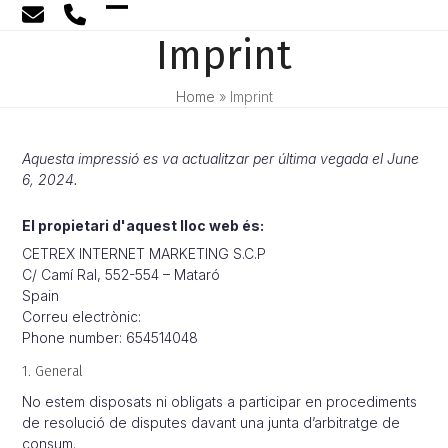
Skip
Open
Close
to
Imprint
content
mobile
mobile
menu
menu
Home
»
Imprint
Aquesta impressió es va actualitzar per última vegada el June
6, 2024.
El propietari d'aquest lloc web és:
CETREX INTERNET MARKETING S.C.P
C/ Camí Ral, 552-554 – Mataró
Spain
Correu electrònic:
Phone number: 654514048
1. General
No estem disposats ni obligats a participar en procediments
de resolució de disputes davant una junta d’arbitratge de
consum.