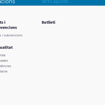
acions
M'hi apunto
ts i
Butlletí
bvencions
s i subvencions
ualitat
nda
nades
dències
tacte