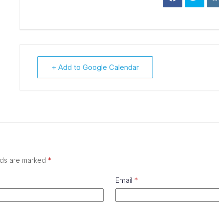
+ Add to Google Calendar
lds are marked
*
Email
*