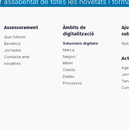
ar assabentat de totes les novetats i form
Assessorament
Àmbits de
Aju
digitalització
su
Que t’oferim
Solucions digitals:
Ajut
Beneficis
Marca
Jornades
Negoci
Contacta amb
Act
RRHH
nosaltres
Age
Clients
Jor
Dades
Ten
Processos
Con