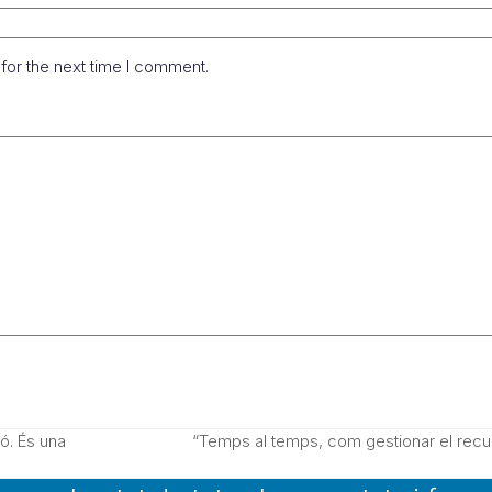
for the next time I comment.
ó. És una
“Temps al temps, com gestionar el recur
next
post: