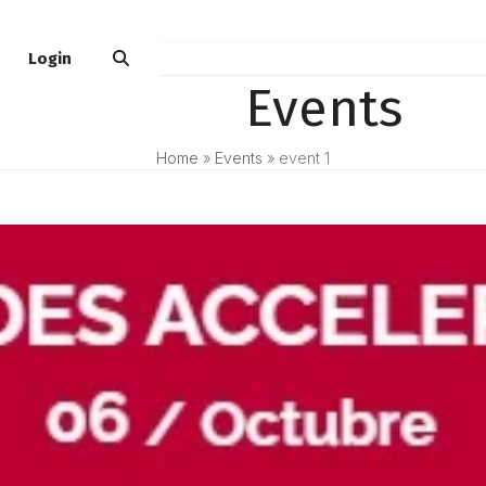
Login
Events
Home
»
Events
»
event 1