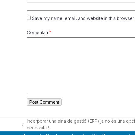
Save my name, email, and website in this browser 
Comentari
*
Incorporar una eina de gestió (ERP) ja no és una opci
previous
necessitat!
post: