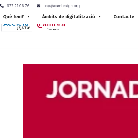
Skip
977 21 96 76
oap@cambratgn.org
to
content
Què fem?
Àmbits de digitalització
Contacte