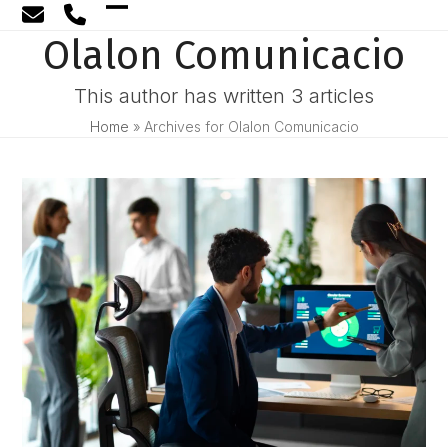
Skip
Open
Close
to
Olalon Comunicacio
content
mobile
mobile
menu
menu
This author has written 3 articles
Home
»
Archives for Olalon Comunicacio