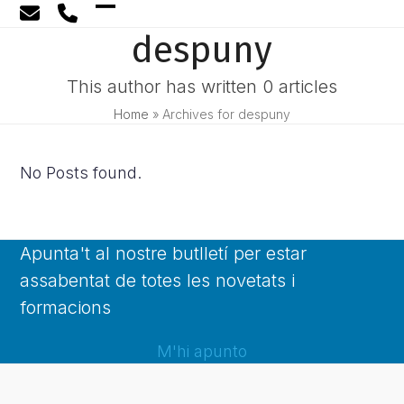
Skip
Open
Close
to
despuny
content
mobile
mobile
menu
menu
This author has written 0 articles
Home
»
Archives for despuny
No Posts found.
Apunta't al nostre butlletí per estar
assabentat de totes les novetats i
formacions
M'hi apunto